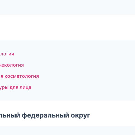
ология
инекология
ая косметология
уры для лица
альный федеральный округ