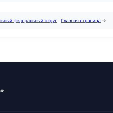
альный федеральный округ
|
Главная страница
→
сии