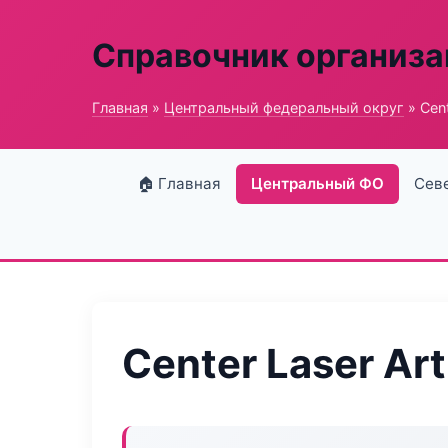
Справочник организ
Главная
»
Центральный федеральный округ
» Cent
🏠 Главная
Центральный ФО
Сев
Center Laser Art