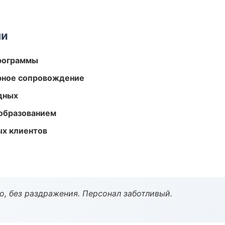
ми
программы
урное сопровождение
одных
образованием
ых клиентов
, без раздражения. Персонал заботливый.