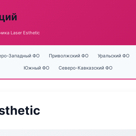
аций
ика Laser Esthetic
еро-Западный ФО
Приволжский ФО
Уральский ФО
Южный ФО
Северо-Кавказский ФО
sthetic