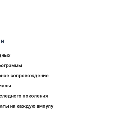
ми
одных
программы
урное сопровождение
риалы
следнего поколения
аты на каждую ампулу