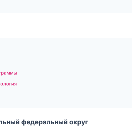
ограммы
кология
альный федеральный округ