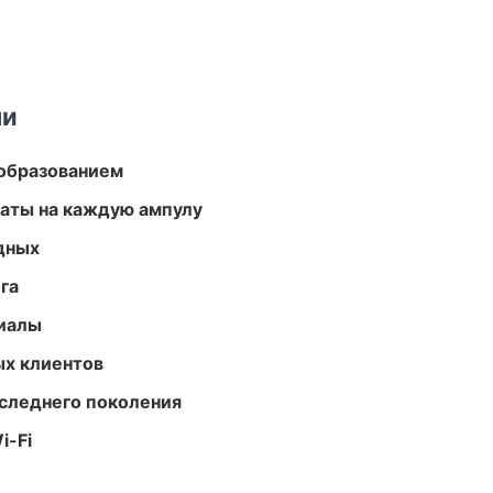
ми
образованием
аты на каждую ампулу
одных
га
риалы
ых клиентов
следнего поколения
i-Fi