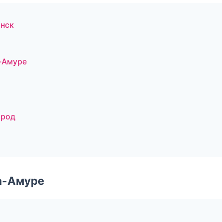
инск
-Амуре
ород
а-Амуре
я