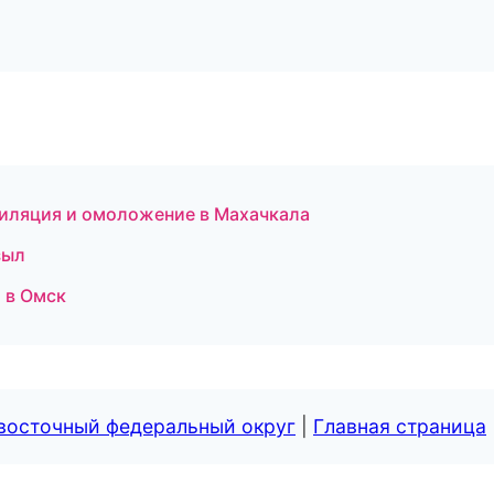
пиляция и омоложение в Махачкала
зыл
 в Омск
евосточный федеральный округ
|
Главная страница