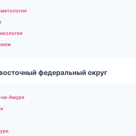
сметология
и
некология
акияж
евосточный федеральный округ
-на-Амуре
ск
муре