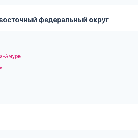
евосточный федеральный округ
на-Амуре
к