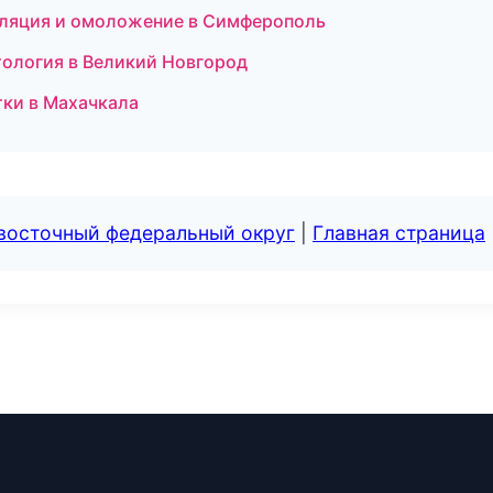
иляция и омоложение в Симферополь
тология в Великий Новгород
стки в Махачкала
евосточный федеральный округ
|
Главная страница