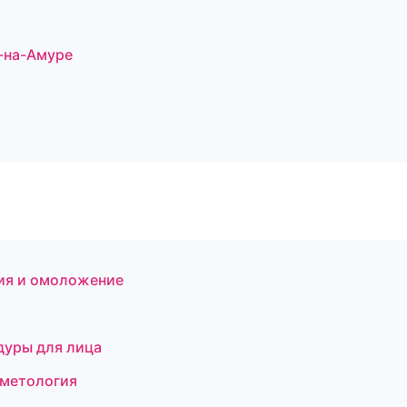
-на-Амуре
ция и омоложение
дуры для лица
сметология