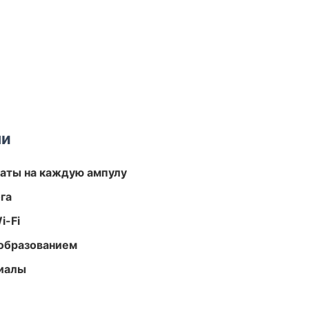
ми
аты на каждую ампулу
га
i-Fi
образованием
риалы