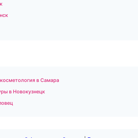
к
нск
 косметология в Самара
уры в Новокузнецк
повец