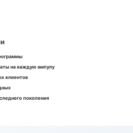
ми
программы
аты на каждую ампулу
ых клиентов
одных
следнего поколения