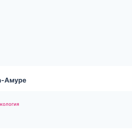
а-Амуре
екология