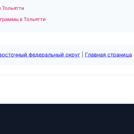
в Тольятти
ограммы в Тольятти
евосточный федеральный округ
|
Главная страница