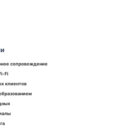
ми
урное сопровождение
i-Fi
ых клиентов
образованием
одных
риалы
га