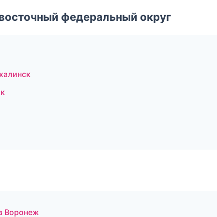
евосточный федеральный округ
халинск
ок
 в Воронеж