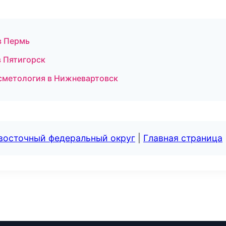
в Пермь
в Пятигорск
осметология в Нижневартовск
евосточный федеральный округ
|
Главная страница