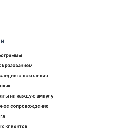
ми
программы
образованием
следнего поколения
одных
аты на каждую ампулу
урное сопровождение
га
ых клиентов