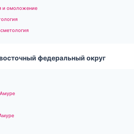
ия и омоложение
тология
осметология
евосточный федеральный округ
-Амуре
-Амуре