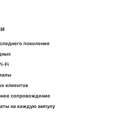
ми
следнего поколения
одных
i-Fi
риалы
ых клиентов
урное сопровождение
аты на каждую ампулу