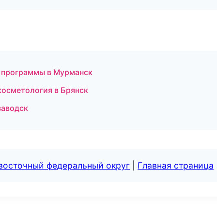
е программы в Мурманск
осметология в Брянск
заводск
евосточный федеральный округ
|
Главная страница