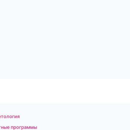
етология
стные программы