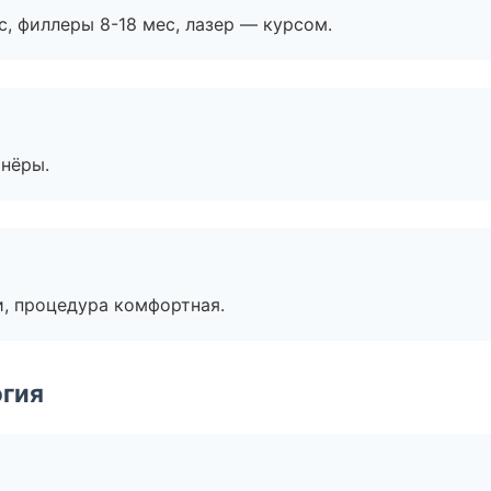
с, филлеры 8-18 мес, лазер — курсом.
тнёры.
, процедура комфортная.
огия