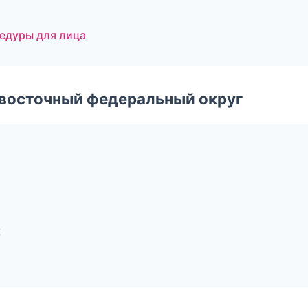
цедуры для лица
евосточный федеральный округ
к