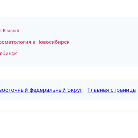
 в Кызыл
осметология в Новосибирск
лябинск
евосточный федеральный округ
|
Главная страница