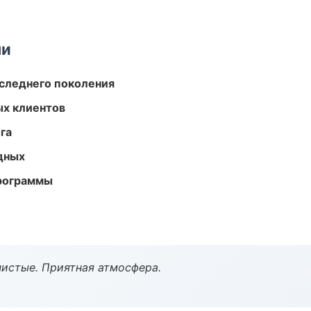
ми
следнего поколения
ых клиентов
га
одных
программы
чистые. Приятная атмосфера.