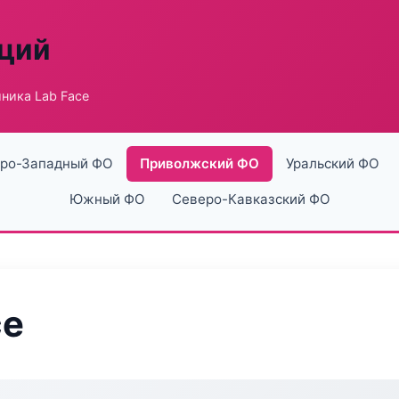
аций
ника Lab Face
ро-Западный ФО
Приволжский ФО
Уральский ФО
Южный ФО
Северо-Кавказский ФО
ce