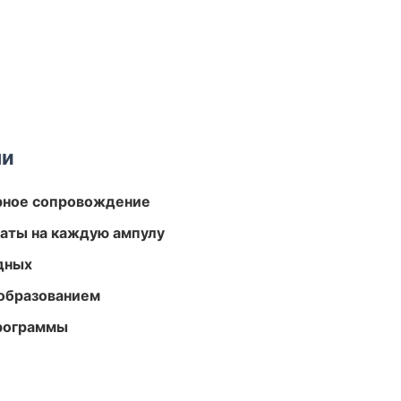
ми
урное сопровождение
аты на каждую ампулу
одных
образованием
программы