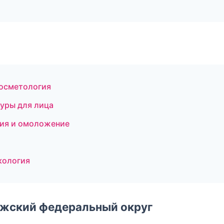
косметология
дуры для лица
яция и омоложение
кология
лжский федеральный округ