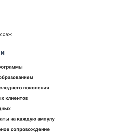
ассаж
ми
программы
образованием
следнего поколения
ых клиентов
одных
аты на каждую ампулу
урное сопровождение