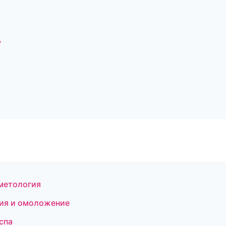
ь
метология
ция и омоложение
спа