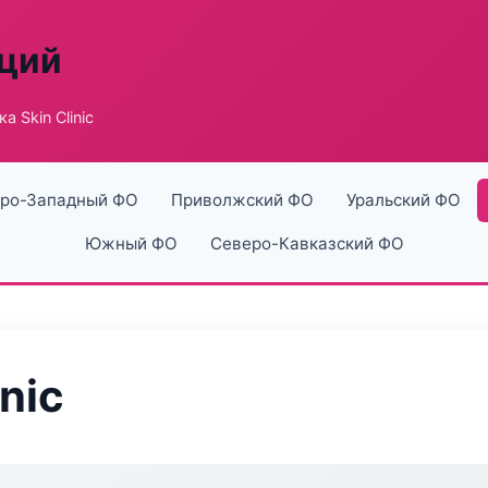
аций
а Skin Clinic
ро-Западный ФО
Приволжский ФО
Уральский ФО
Южный ФО
Северо-Кавказский ФО
nic