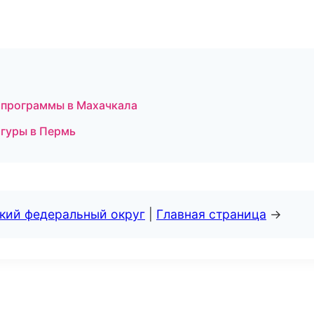
е программы в Махачкала
игуры в Пермь
ский федеральный округ
|
Главная страница
→