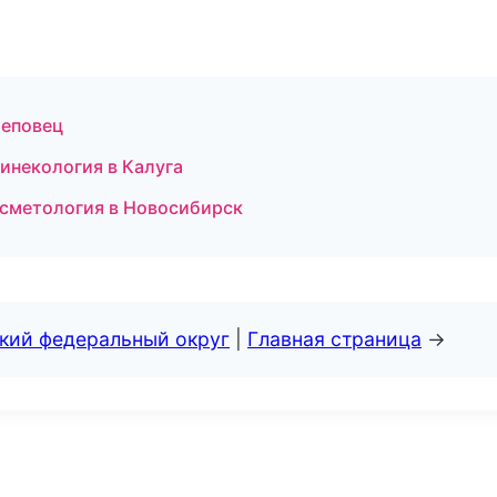
реповец
гинекология в Калуга
осметология в Новосибирск
ский федеральный округ
|
Главная страница
→