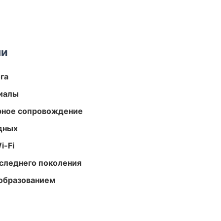
ми
га
риалы
урное сопровождение
одных
i-Fi
следнего поколения
образованием