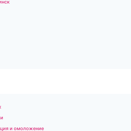
инск
ж
ки
яция и омоложение