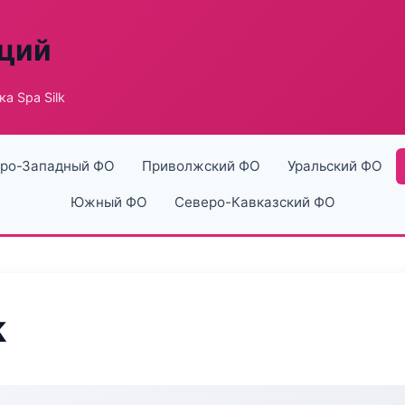
аций
а Spa Silk
ро-Западный ФО
Приволжский ФО
Уральский ФО
Южный ФО
Северо-Кавказский ФО
k