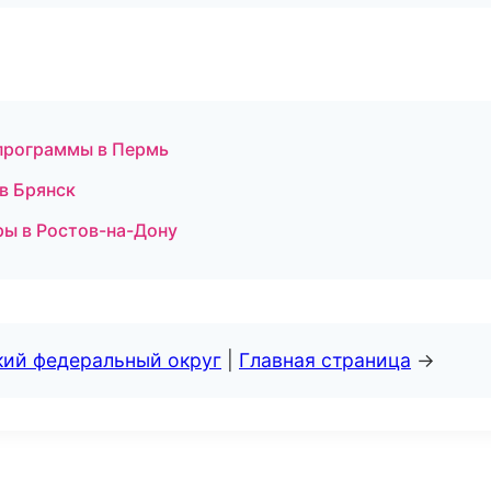
 программы в Пермь
 в Брянск
ры в Ростов-на-Дону
кий федеральный округ
|
Главная страница
→