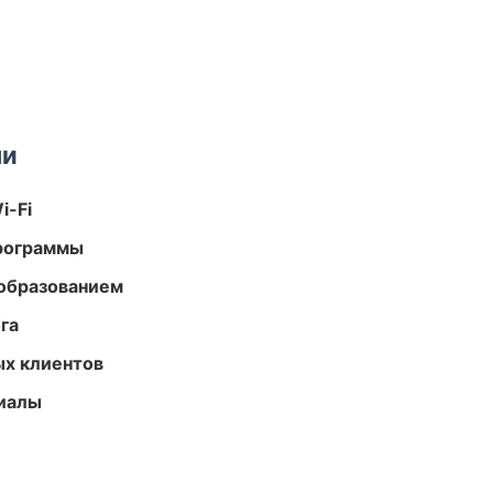
ми
i-Fi
программы
образованием
га
ых клиентов
риалы