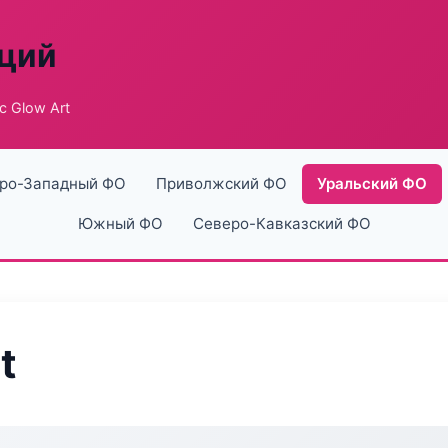
аций
c Glow Art
ро-Западный ФО
Приволжский ФО
Уральский ФО
Южный ФО
Северо-Кавказский ФО
t