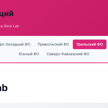
аций
а Glow Lab
ро-Западный ФО
Приволжский ФО
Уральский ФО
Южный ФО
Северо-Кавказский ФО
ab