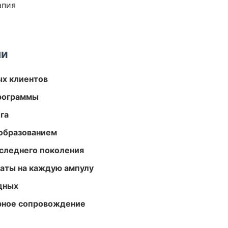
апия
ми
ых клиентов
программы
га
образованием
следнего поколения
аты на каждую ампулу
одных
урное сопровождение