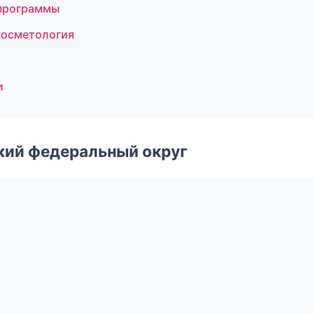
 программы
косметология
и
ский федеральный округ