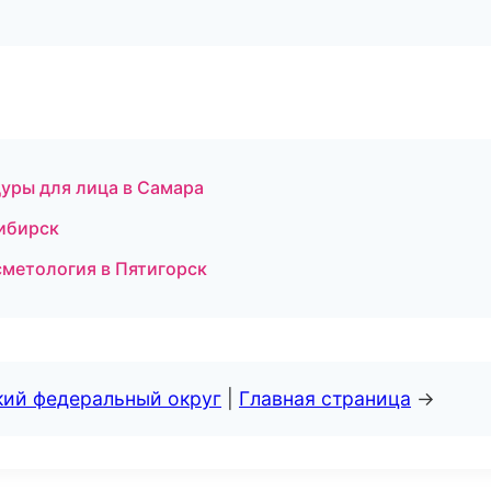
дуры для лица в Самара
сибирск
сметология в Пятигорск
кий федеральный округ
|
Главная страница
→