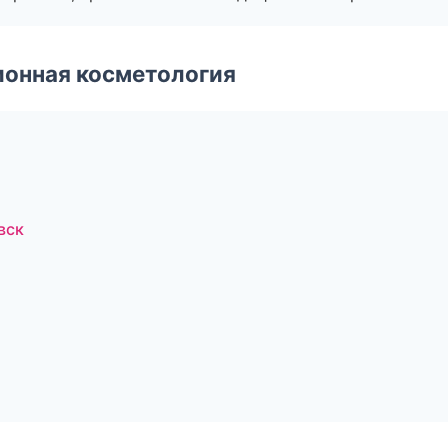
ионная косметология
вск