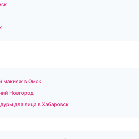
вск
к
й макияж в Омск
жний Новгород
дуры для лица в Хабаровск