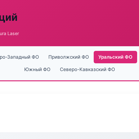
аций
ra Laser
ро-Западный ФО
Приволжский ФО
Уральский ФО
Южный ФО
Северо-Кавказский ФО