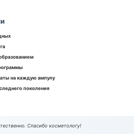
ми
одных
га
образованием
программы
аты на каждую ампулу
следнего поколения
тественно. Спасибо косметологу!