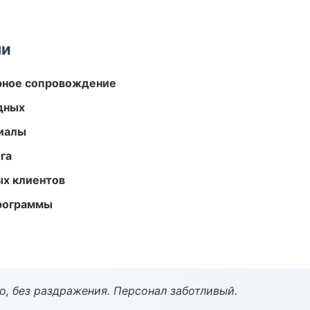
ми
урное сопровождение
одных
риалы
га
ых клиентов
программы
, без раздражения. Персонал заботливый.