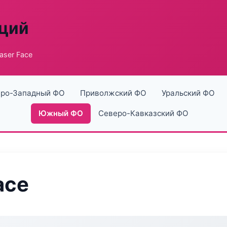
аций
Laser Face
ро-Западный ФО
Приволжский ФО
Уральский ФО
Южный ФО
Северо-Кавказский ФО
ace