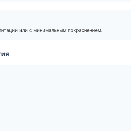
литации или с минимальным покраснением.
гия
ь