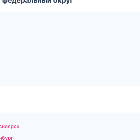
 федеральный округ
асноярск
нбург