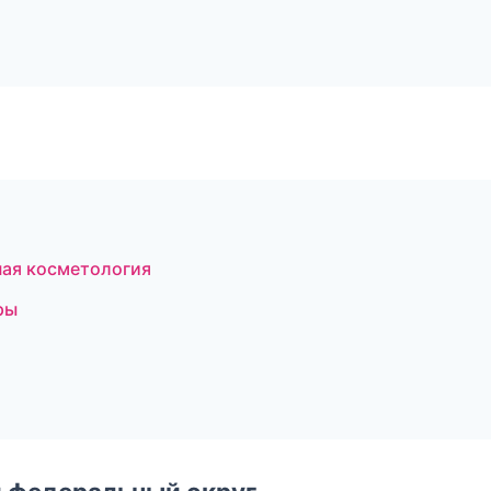
ная косметология
ры