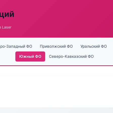
аций
e Laser
ро-Западный ФО
Приволжский ФО
Уральский ФО
Южный ФО
Северо-Кавказский ФО