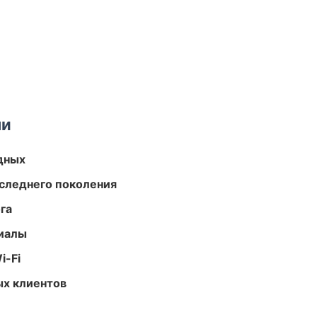
ми
одных
следнего поколения
га
риалы
i-Fi
ых клиентов