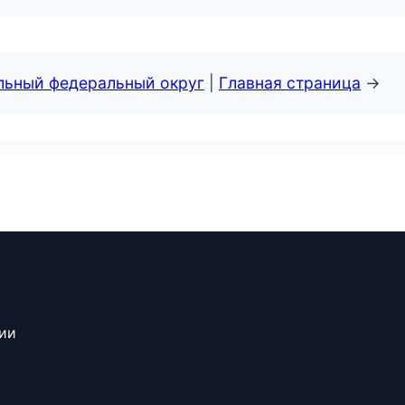
альный федеральный округ
|
Главная страница
→
сии