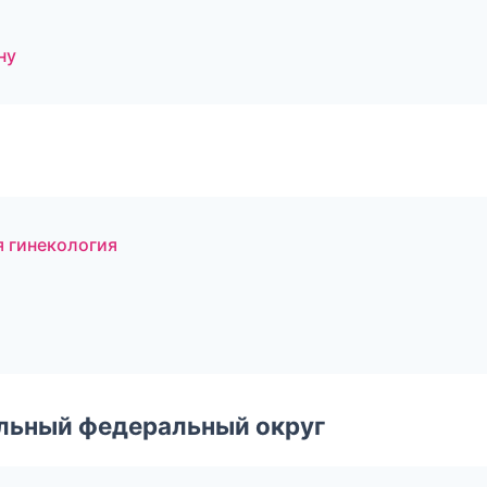
ну
я гинекология
альный федеральный округ