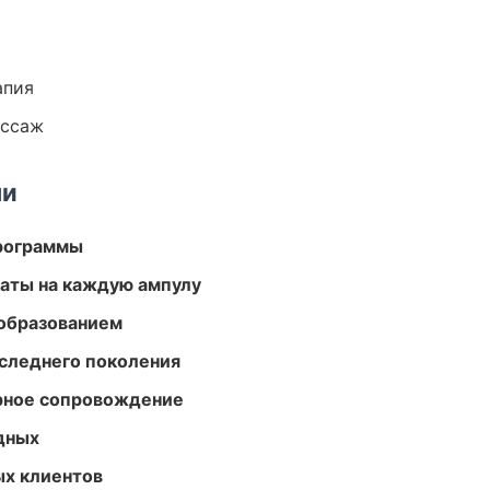
апия
ассаж
ми
программы
аты на каждую ампулу
образованием
следнего поколения
урное сопровождение
одных
ых клиентов