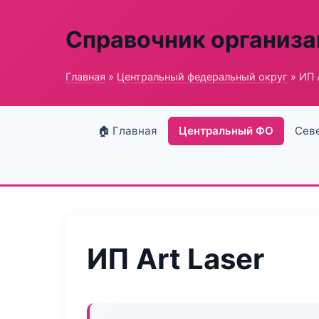
Справочник организ
Главная
»
Центральный федеральный округ
» ИП A
🏠 Главная
Центральный ФО
Сев
ИП Art Laser