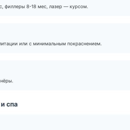
с, филлеры 8-18 мес, лазер — курсом.
литации или с минимальным покраснением.
тнёры.
и спа