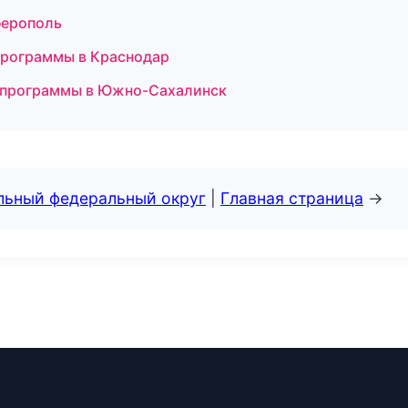
ферополь
 программы в Краснодар
ые программы в Южно-Сахалинск
альный федеральный округ
|
Главная страница
→