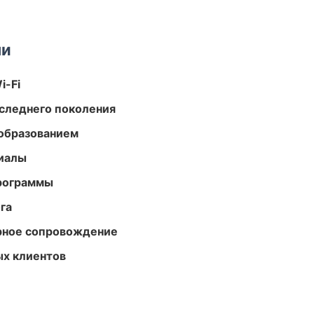
ми
i-Fi
следнего поколения
образованием
риалы
программы
га
урное сопровождение
ых клиентов