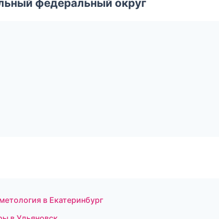
альный федеральный округ
метология в Екатеринбург
ры в Ульяновск