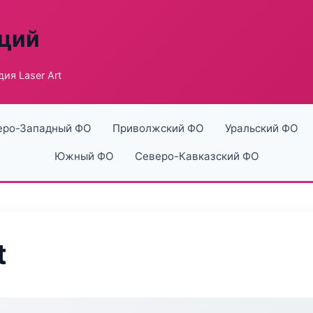
аций
ия Laser Art
еро-Западный ФО
Приволжский ФО
Уральский ФО
Южный ФО
Северо-Кавказский ФО
t