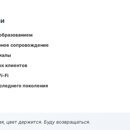
ми
образованием
урное сопровождение
риалы
ых клиентов
i-Fi
следнего поколения
я, цвет держится. Буду возвращаться.