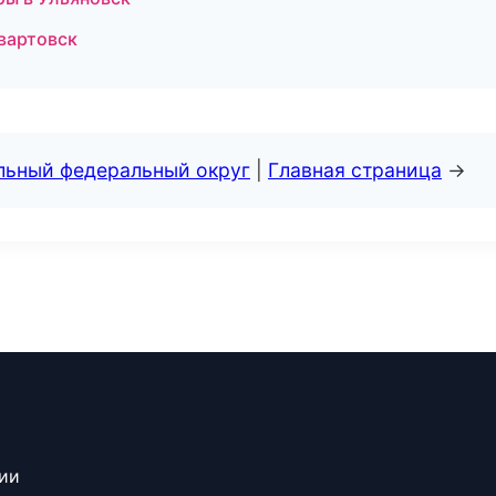
вартовск
альный федеральный округ
|
Главная страница
→
сии