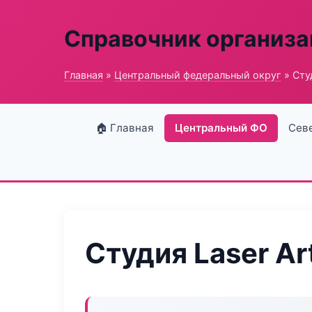
Справочник организ
Главная
»
Центральный федеральный округ
» Студ
🏠 Главная
Центральный ФО
Сев
Студия Laser Ar