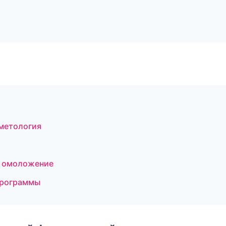
сметология
и омоложение
программы