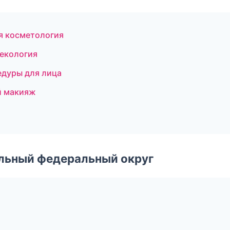
ая косметология
некология
едуры для лица
й макияж
и
альный федеральный округ