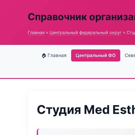
Справочник организ
Главная
»
Центральный федеральный округ
» Сту
🏠 Главная
Центральный ФО
Сев
Студия Med Est