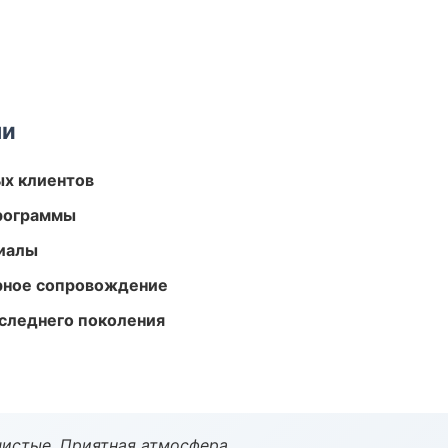
ми
ых клиентов
программы
риалы
урное сопровождение
следнего поколения
чистые. Приятная атмосфера.