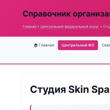
Справочник организ
Главная
»
Центральный федеральный округ
» Сту
🏠 Главная
Центральный ФО
Сев
Студия Skin Spa