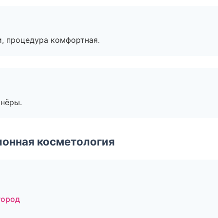
, процедура комфортная.
тнёры.
ионная косметология
город