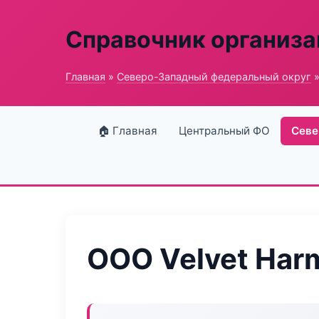
Справочник организ
Главная
»
Северо-Западный федеральный округ
»
🏠 Главная
Центральный ФО
Севе
ООО Velvet Har