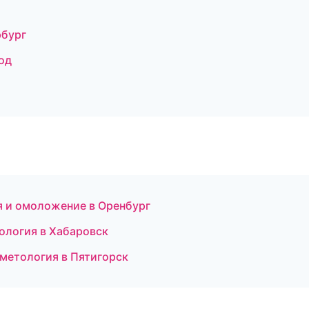
рбург
од
ия и омоложение в Оренбург
ология в Хабаровск
сметология в Пятигорск