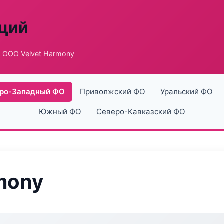
аций
 ООО Velvet Harmony
ро-Западный ФО
Приволжский ФО
Уральский ФО
Южный ФО
Северо-Кавказский ФО
mony