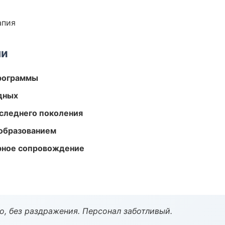
апия
ми
программы
одных
следнего поколения
образованием
урное сопровождение
, без раздражения. Персонал заботливый.