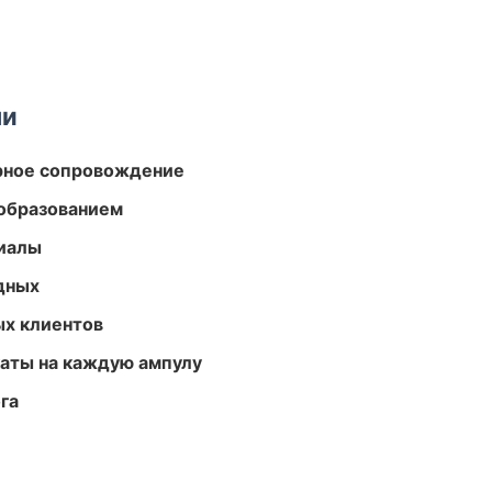
ми
урное сопровождение
образованием
риалы
одных
ых клиентов
аты на каждую ампулу
га