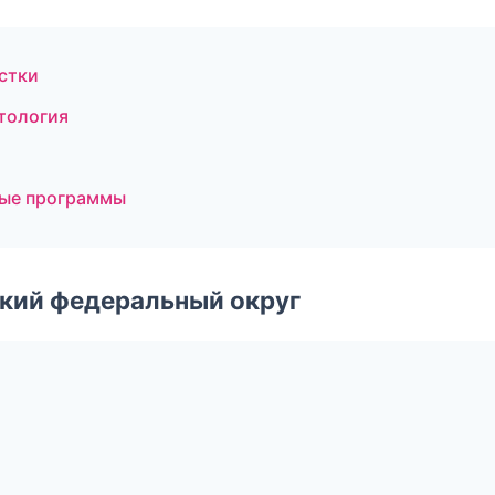
истки
тология
ные программы
ский федеральный округ