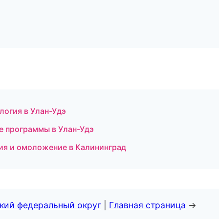
логия в Улан-Удэ
е программы в Улан-Удэ
ция и омоложение в Калининград
ский федеральный округ
|
Главная страница
→