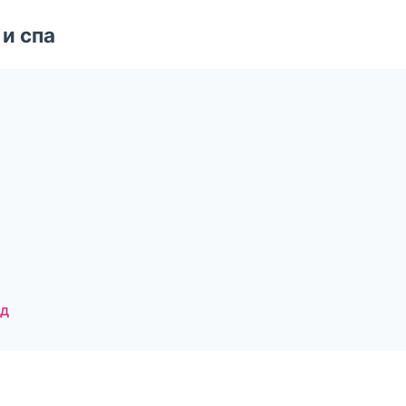
и спа
од