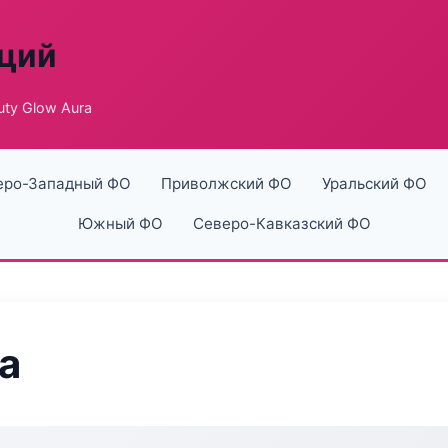
аций
uty Glow Aura
еро-Западный ФО
Приволжский ФО
Уральский ФО
Южный ФО
Северо-Кавказский ФО
a