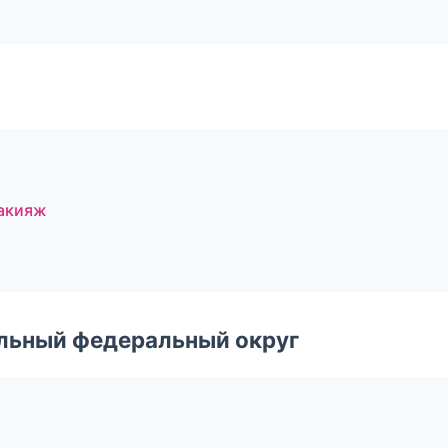
акияж
альный федеральный округ