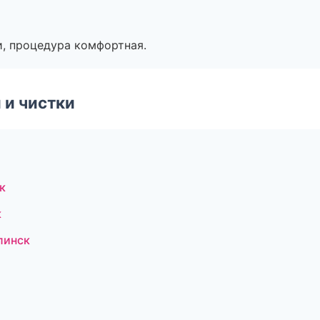
, процедура комфортная.
 и чистки
к
к
линск