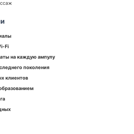
ассаж
ми
риалы
i-Fi
аты на каждую ампулу
следнего поколения
ых клиентов
образованием
га
одных