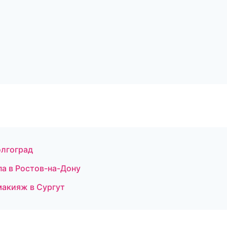
олгоград
а в Ростов-на-Дону
макияж в Сургут