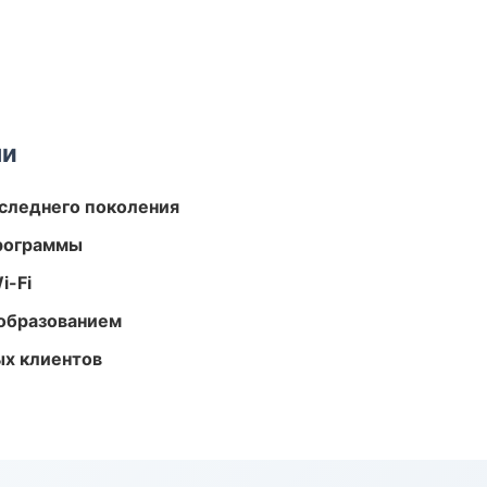
ми
следнего поколения
программы
i-Fi
образованием
ых клиентов