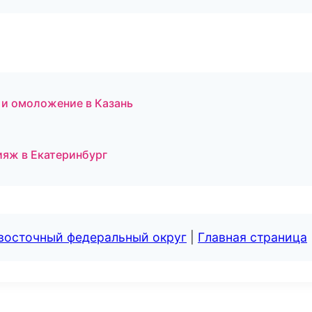
 и омоложение в Казань
яж в Екатеринбург
евосточный федеральный округ
|
Главная страница