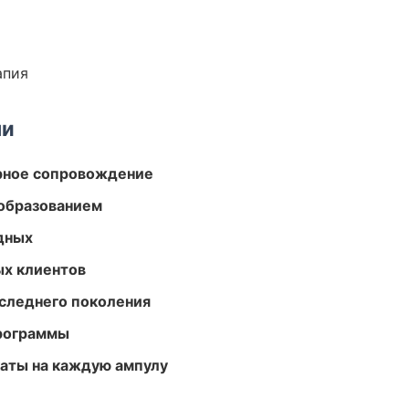
апия
ми
урное сопровождение
образованием
одных
ых клиентов
следнего поколения
программы
аты на каждую ампулу