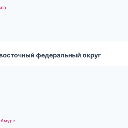
спа
евосточный федеральный округ
-Амуре