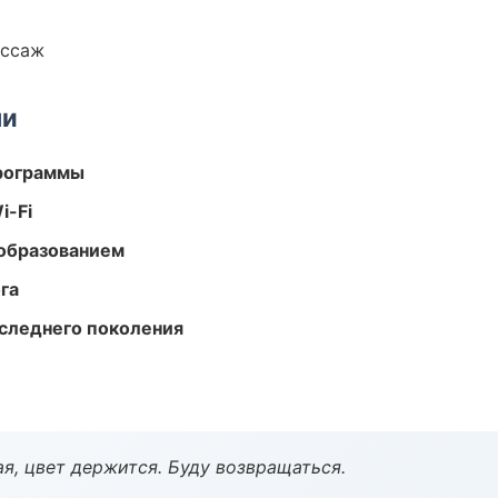
ассаж
ми
программы
i-Fi
образованием
га
следнего поколения
я, цвет держится. Буду возвращаться.