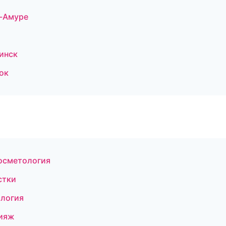
а-Амуре
линск
ок
косметология
стки
ология
кияж